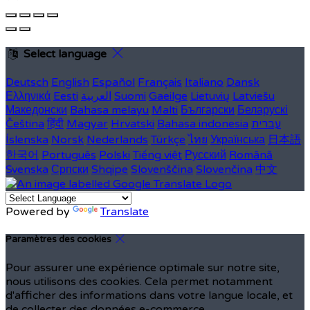
Select language
Deutsch
English
Español
Français
Italiano
Dansk
Ελληνικά
Eesti
العربية
Suomi
Gaeilge
Lietuvių
Latviešu
Македонски
Bahasa melayu
Malti
Български
Беларускі
Čeština
हिंदी
Magyar
Hrvatski
Bahasa indonesia
עברית
Íslenska
Norsk
Nederlands
Türkçe
ไทย
Українська
日本語
한국어
Português
Polski
Tiếng việt
Русский
Română
Svenska
Српски
Shqipe
Slovenščina
Slovenčina
中文
Powered by
Translate
Paramètres des cookies
Pour assurer une expérience optimale sur notre site,
nous utilisons des cookies. Cela permet notamment
d'afficher des informations dans votre langue locale, et
de collecter des données e-commerce.