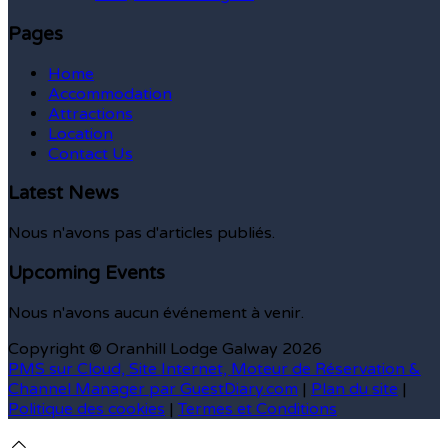
Pages
Home
Accommodation
Attractions
Location
Contact Us
Latest News
Nous n'avons pas d'articles publiés.
Upcoming Events
Nous n'avons aucun événement à venir.
Copyright ©
Oranhill Lodge Galway 2026
PMS sur Cloud, Site Internet, Moteur de Réservation &
Channel Manager par GuestDiary.com
|
Plan du site
|
Politique des cookies
|
Termes et Conditions