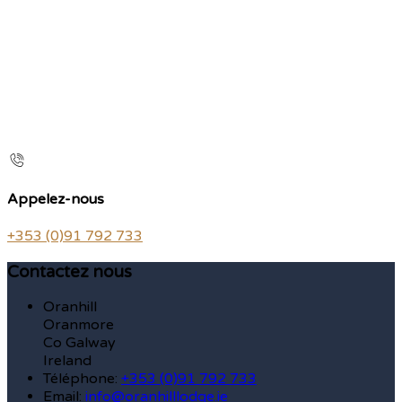
Appelez-nous
+353 (0)91 792 733
Contactez nous
Oranhill
Oranmore
Co Galway
Ireland
Téléphone
:
+353 (0)91 792 733
Email:
info@oranhilllodge.ie